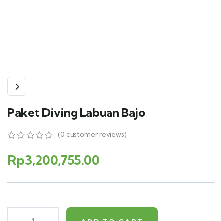
Paket Diving Labuan Bajo
(
0
customer reviews)
0
5
0
out
Rp
3,200,755.00
of
based
on
customer
ratings